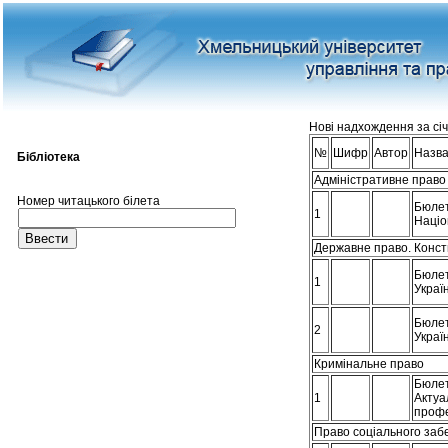
Нові надхождення за січ
№
Шифр
Автор
Назв
Бібліотека
Адміністративне право
Номер читацького білета
Бюлет
1
Націо
Державне право. Конст
Бюлет
1
Украї
Бюлет
2
Украї
Кримінальне право
Бюлет
1
Актуа
профе
Право соціального заб