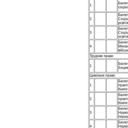
Бюлет
1
соціал
Бюлет
2
Соціа
рсвіти
Бюлет
3
Соціа
освіти
Бюлет
4
Механ
війсь
Трудове право
Бюлет
1
Енцик
Цивільне право
Бюлет
1
практ
Книги
Бюлет
2
практ
Книги 
Бюлет
3
Науко
перший
Бюлет
4
Науко