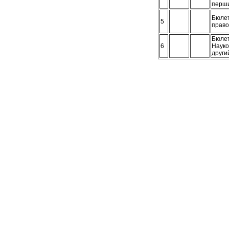
перши
Бюлет
5
правов
Бюлет
6
Науко
другий